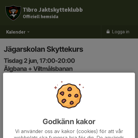
Tibro Jaktskytteklubb
Officiell hemsida
Logga in
Kalender
Jägarskolan Skyttekurs
Tisdag 2 jun, 17:00-20:00
Älgbana + Viltmålsbanan
Samling: 17:00
Godkänn kakor
Vi använder oss av kakor (cookies) för att vår
webbplats ska fungera bra för dig. De används