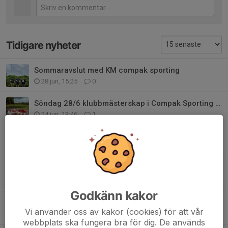
Tidigare nyheter
Sommaravslut med KM compak sporting
28 jun, 15:25
0
Söndag 28/6 klubbmästerskap i Compak Sporting och sommaravslutning 💥
24 jun, 13:46
1
Tibro jaktskytteklubbs första sportingtävling
14 jun, 19:29
0
Hitta hit Sportingtävling
14 jun, 09:43
0
Godkänn kakor
Påminnelser om KM skeet och trap, tävling compak sporting
Vi använder oss av kakor (cookies) för att vår
10 jun, 12:56
0
webbplats ska fungera bra för dig. De används