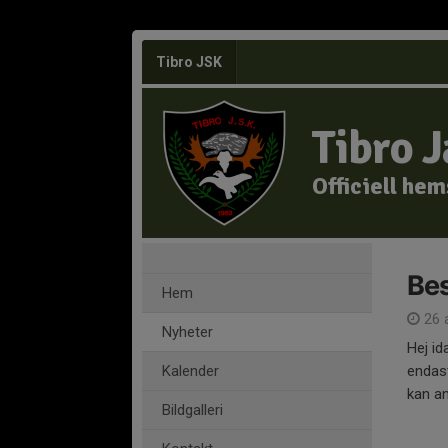
Tibro JSK
Tibro 
Officiell he
Bes
Hem
26 
Nyheter
Hej id
Kalender
endast
kan an
Bildgalleri