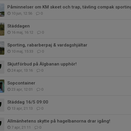
Påminnelser om KM skeet och trap, tävling compak sportin
10 jun, 12:56
0
Städdagen
16 maj, 16:12
0
Sporting, rabarberpaj & vardagshjältar
10 maj, 15:33
0
Skjutförbud på Älgbanan upphör!
24 apr, 13:16
0
Sopcontainer
23 apr, 12:01
0
Städdag 16/5 09:00
13 apr, 21:13
0
Allmänhetens skytte på hagelbanorna drar igång!
7 apr, 21:11
0