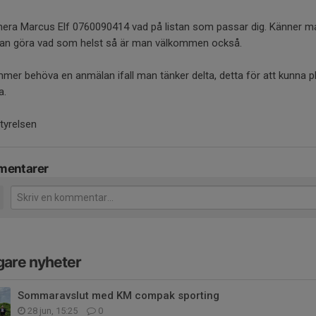
mera Marcus Elf 0760090414 vad på listan som passar dig. Känner m
an göra vad som helst så är man välkommen också.
mer behöva en anmälan ifall man tänker delta, detta för att kunna p
a.
tyrelsen
entarer
gare nyheter
Sommaravslut med KM compak sporting
28 jun, 15:25
0