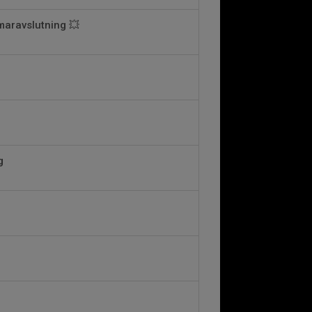
aravslutning 💥
g