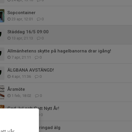
Sopcontainer
23 apr, 12:01
0
Städdag 16/5 09:00
13 apr, 21:13
0
Allmänhetens skytte på hagelbanorna drar igång!
7 apr, 21:11
0
ÄLGBANA AVSTÄNGD!
4 apr, 11:36
0
Årsmöte
1 feb, 18:02
0
God Jul och Gott Nytt År!
23 dec 2025
0
KM kula 80m 5 ringad älg
att vår