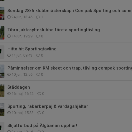
Söndag 28/6 klubbmästerskap i Compak Sporting och somm
24 jun, 13:46
1
Tibro jaktskytteklubbs första sportingtävling
14 jun, 19:29
0
Hitta hit Sportingtävling
14 jun, 09:43
0
Påminnelser om KM skeet och trap, tävling compak sportin
10 jun, 12:56
0
Städdagen
16 maj, 16:12
0
Sporting, rabarberpaj & vardagshjältar
10 maj, 15:33
0
Skjutförbud på Älgbanan upphör!
24 apr, 13:16
0