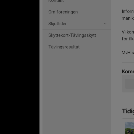
Kontakt
Infor
Om föreningen
man k
Skjuttider
Vi kom
Skyttekort-Tävlingsskytt
för fik
Tävlingsresultat
MvH s
Komm
Tidi