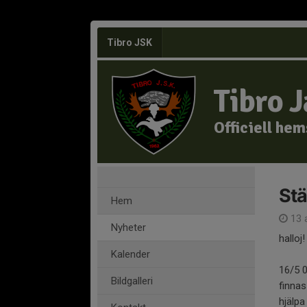
Tibro JSK
Tibro 
Officiell he
St
Hem
13 a
Nyheter
halloj!
Kalender
16/5 
Bildgalleri
finnas
hjälpa 