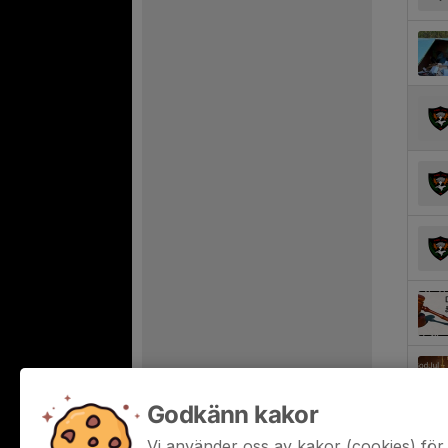
Godkänn kakor
Vi använder oss av kakor (cookies) för 