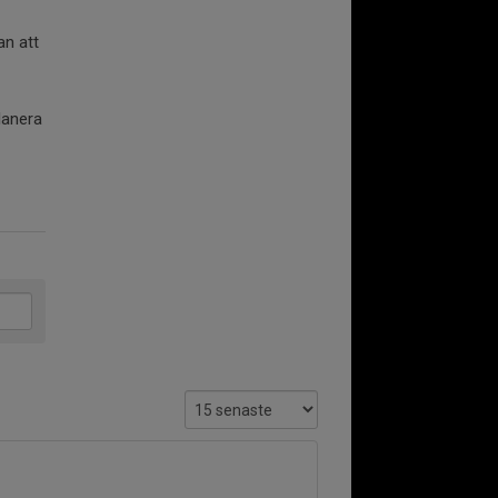
an att
lanera