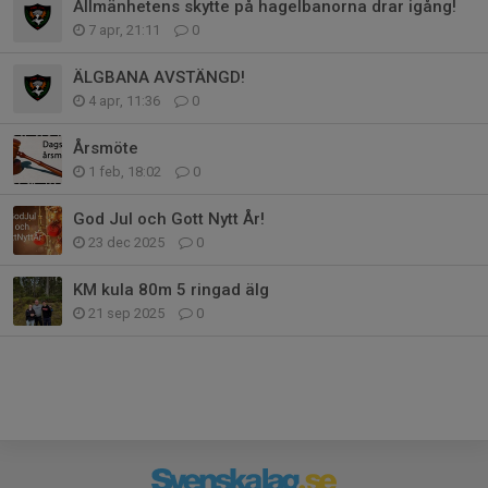
Allmänhetens skytte på hagelbanorna drar igång!
7 apr, 21:11
0
ÄLGBANA AVSTÄNGD!
4 apr, 11:36
0
Årsmöte
1 feb, 18:02
0
God Jul och Gott Nytt År!
23 dec 2025
0
KM kula 80m 5 ringad älg
21 sep 2025
0