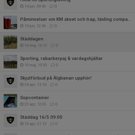
14 jun, 09:43
0
Påminnelser om KM skeet och trap, tävling compak sporting
10 jun, 12:56
0
Städdagen
16 maj, 16:12
0
Sporting, rabarberpaj & vardagshjältar
10 maj, 15:33
0
Skjutförbud på Älgbanan upphör!
24 apr, 13:16
0
Sopcontainer
23 apr, 12:01
0
Städdag 16/5 09:00
13 apr, 21:13
0