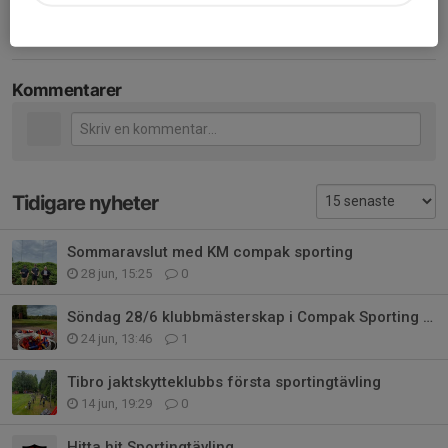
Kommentarer
Tidigare nyheter
Sommaravslut med KM compak sporting
28 jun, 15:25
0
Söndag 28/6 klubbmästerskap i Compak Sporting och sommaravslutning 💥
24 jun, 13:46
1
Tibro jaktskytteklubbs första sportingtävling
14 jun, 19:29
0
Hitta hit Sportingtävling