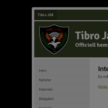
Tibro JSK
Tibro 
Officiell he
Int
Hem
Du mås
Nyheter
Klicka
Kalender
Bildgalleri